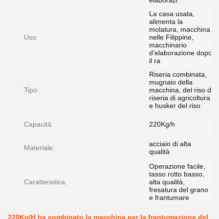
elaborazi
La casa usata,
alimenta la
molatura, macchina
Uso:
nelle Filippine,
macchinario
d'elaborazione dopo
il ra
Riseria combinata,
mugnaio della
Tipo:
macchina, del riso di
riseria di agricoltura
e husker del riso
Capacità:
220Kg/h
acciaio di alta
Materiale:
qualità
Operazione facile,
tasso rotto basso,
Caratteristica:
alta qualità,
fresatura del grano
e frantumare
220Kg/H ha combinato la macchina per la frantumazione del