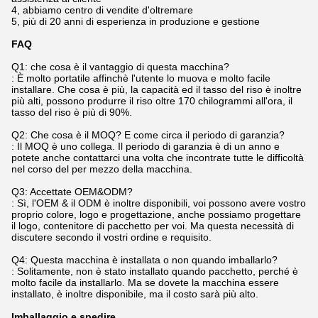
4, abbiamo centro di vendite d'oltremare
5, più di 20 anni di esperienza in produzione e gestione
FAQ
Q1: che cosa è il vantaggio di questa macchina?
: È molto portatile affinchè l'utente lo muova e molto facile
installare. Che cosa è più, la capacità ed il tasso del riso è inoltre
più alti, possono produrre il riso oltre 170 chilogrammi all'ora, il
tasso del riso è più di 90%.
Q2: Che cosa è il MOQ? E come circa il periodo di garanzia?
: Il MOQ è uno collega. Il periodo di garanzia è di un anno e
potete anche contattarci una volta che incontrate tutte le difficoltà
nel corso del per mezzo della macchina.
Q3: Accettate OEM&ODM?
: Sì, l'OEM & il ODM è inoltre disponibili, voi possono avere vostro
proprio colore, logo e progettazione, anche possiamo progettare
il logo, contenitore di pacchetto per voi. Ma questa necessità di
discutere secondo il vostri ordine e requisito.
Q4: Questa macchina è installata o non quando imballarlo?
: Solitamente, non è stato installato quando pacchetto, perché è
molto facile da installarlo. Ma se dovete la macchina essere
installato, è inoltre disponibile, ma il costo sarà più alto.
Imballaggio e spedire