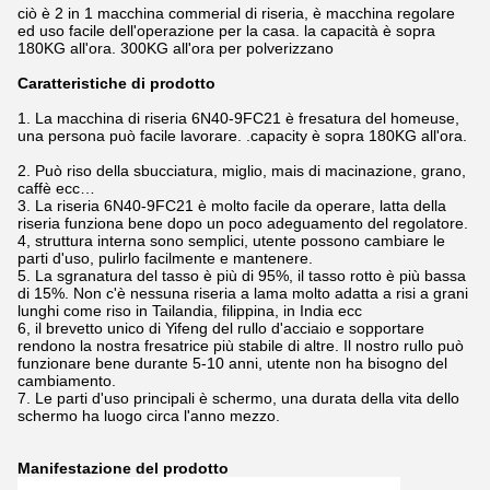
ciò è 2 in 1 macchina commerial di riseria, è macchina regolare
ed uso facile dell'operazione per la casa. la capacità è sopra
180KG all'ora. 300KG all'ora per polverizzano
Caratteristiche di prodotto
1.
La macchina di riseria 6N40-9FC21 è fresatura del homeuse,
una persona può facile lavorare. .capacity è sopra 180KG all'ora.
2. Può riso della sbucciatura, miglio, mais di macinazione, grano,
caffè ecc…
3. La riseria 6N40-9FC21 è molto facile da operare, latta della
riseria funziona bene dopo un poco adeguamento del regolatore.
4, struttura interna sono semplici, utente possono cambiare le
parti d'uso, pulirlo facilmente e mantenere.
5. La sgranatura del tasso è più di 95%, il tasso rotto è più bassa
di 15%. Non c'è nessuna riseria a lama molto adatta a risi a grani
lunghi come riso in Tailandia, filippina, in India ecc
6, il brevetto unico di Yifeng del rullo d'acciaio e sopportare
rendono la nostra fresatrice più stabile di altre. Il nostro rullo può
funzionare bene durante 5-10 anni, utente non ha bisogno del
cambiamento.
7. Le parti d'uso principali è schermo, una durata della vita dello
schermo ha luogo circa l'anno mezzo.
Manifestazione del prodotto