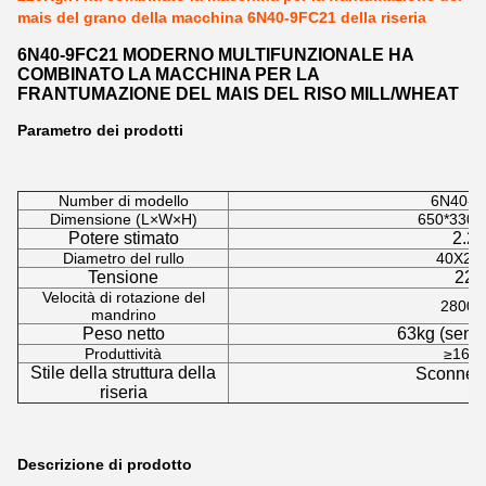
mais del grano della macchina 6N40-9FC21 della riseria
6N40-9FC21 MODERNO MULTIFUNZIONALE HA
COMBINATO LA MACCHINA PER LA
FRANTUMAZIONE DEL MAIS DEL RISO MILL/WHEAT
Parametro dei prodotti
Number di modello
6N40-9
Dimensione (L×W×H)
650*330
Potere stimato
2.2
Diametro del rullo
40X21
Tensione
220
Velocità di rotazione del
2800r
mandrino
Peso netto
63kg (senz
Produttività
≥160k
Stile della struttura della
Sconness
riseria
Descrizione di prodotto