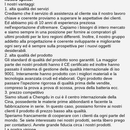
I nostri vantaggi:
1. alta qualità dei servizi
Crediamo che il servizio di assistenza al cliente sia il nostro lavoro
chiave e coerente proviamo a superare le aspettative dei clienti.
Ed abbiamo più di 10 anni di esperienza preziosa
nell'esportazione d'oltremare. Capiamo i bisogni di intero mercato
e siamo sempre in una posizione per fornire ai compratori gli
ultimi prodotti per le loro regioni differenti. Inoltre, il nostro gruppo
addetto alla progettazione è coerente sviluppante e migliorante
ogni sery ed è sempre sulla prospettiva per i nuovi oggetti
desiderabili.
2. alta qualità del prodotto
Gli standard di qualità del prodotto sono garantiti. La maggior
parte dei nostri prodotti hanno il CE certificato ed inoltre hanno
passato il sistema di gestione della qualità internazionale di iso
9001. Interamente hanno prodotto con i migliori materiali e la
tecnologia avanzata crudi ed elaborati. Ogni prodotto deve
passare l'ispezione rigorosa di qualità prima delle vendite,
compreso la prova a prova di scossa, prova della batteria ecc.
3. prezzo competitivo
Siamo situati a Chengdu in cui è il centro internazionale della
Cina, possedente le materie prime abbondanti e facente la
fabbricazione in serie. In questo caso, possiamo fornire ai nostri
clienti il prodotto di prezzo basso alta qualità.
Speriamo francamente di cooperare con i clienti da ogni parte del
mondo. Se siete interessato nei nostri prodotti, senta libero prego
per contattarci. Avrete grande fiducia circa i nostri prodotti.
La nostra visione