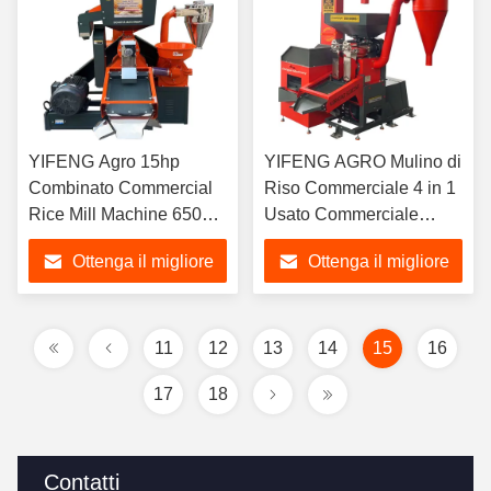
YIFENG Agro 15hp
YIFENG AGRO Mulino di
Combinato Commercial
Riso Commerciale 4 in 1
Rice Mill Machine 650KG
Usato Commerciale
all'ora
650KG All'ora con
Ottenga il migliore
Ottenga il migliore
Elevatore e Funzione di
Pulizia
prezzo
prezzo
11
12
13
14
15
16
17
18
Contatti