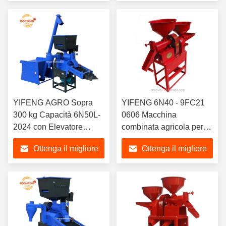
prezzo
prezzo
YIFENG AGRO Sopra
YIFENG 6N40 - 9FC21
300 kg Capacità 6N50L-
0606 Macchina
2024 con Elevatore
combinata agricola per la
Macchina per la Molitura
riseria
Ottenga il migliore
Ottenga il migliore
del Riso Vibrante
Monofase 4hp
prezzo
prezzo