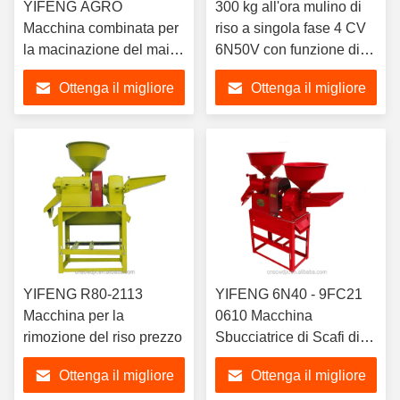
YIFENG AGRO
300 kg all'ora mulino di
Macchina combinata per
riso a singola fase 4 CV
la macinazione del mais
6N50V con funzione di
con testa in acciaio
selezione
Ottenga il migliore
Ottenga il migliore
inossidabile Prezzo
mulino per riso
prezzo
prezzo
YIFENG R80-2113
YIFENG 6N40 - 9FC21
Macchina per la
0610 Macchina
rimozione del riso prezzo
Sbucciatrice di Scafi di
Riso ad Alta Efficienza
Ottenga il migliore
Ottenga il migliore