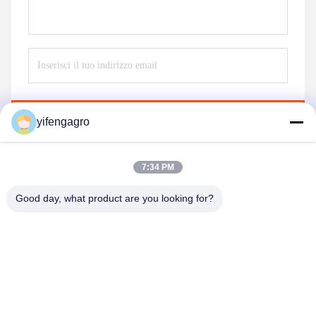
Invii
yifengagro
7:34 PM
Good day, what product are you looking for?
Leshan Yifeng Machinery Manufacturing Co.,
LTD
yifengagro@gmail.com
86-130-08130593