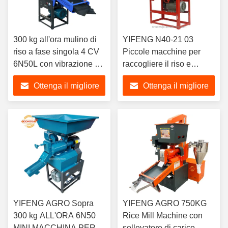
300 kg all'ora mulino di
YIFENG N40-21 03
riso a fase singola 4 CV
Piccole macchine per
6N50L con vibrazione +
raccogliere il riso e
disinfettatore
macchine per macinare i
Ottenga il migliore
Ottenga il migliore
cereali 2 in 1
prezzo
prezzo
YIFENG AGRO Sopra
YIFENG AGRO 750KG
300 kg ALL'ORA 6N50
Rice Mill Machine con
MINI MACCHINA PER
sollevatore di carico