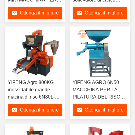
LA PILATURA DEL
automatico tipo 6N80L
Ottenga il migliore
Ottenga il migliore
RISO 4HP
prezzo
prezzo
YIFENG Agro 800KG
YIFENG AGRO 6N50
inossidabile grande
MACCHINA PER LA
macina di riso 6N80L-
PILATURA DEL RISO
9FC24 con macina di
MINI 350KG ALL'ORA
Ottenga il migliore
Ottenga il migliore
frantumazione della
4HP
farina lavoro per 11kw o
prezzo
prezzo
22hp motore diesel