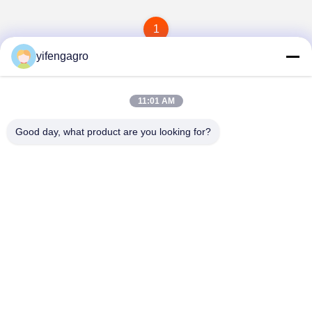
1
yifengagro
11:01 AM
Good day, what product are you looking for?
Leshan Yifeng Machinery Manufacturing Co.,
LTD
yifengagro@gmail.com
86-130-08130593
Aggiunga: No33-1, via di Shunhe, città di Yancheng,
contea jingyan, città di leshan, provincia del Sichuan