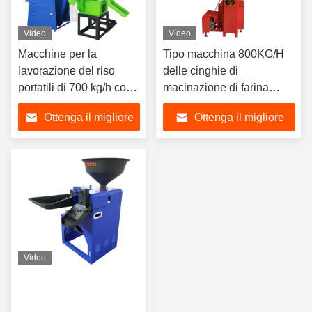
Video
Video
Macchine per la
Tipo macchina 800KG/H
lavorazione del riso
delle cinghie di
portatili di 700 kg/h con
macinazione di farina
ascensore
dell'elevatore della riseria
Ottenga il migliore
Ottenga il migliore
di 1.1KW
prezzo
prezzo
Video